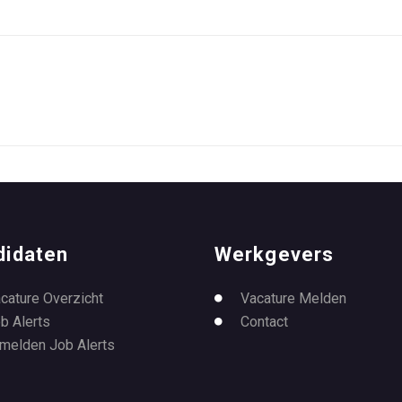
didaten
Werkgevers
cature Overzicht
Vacature Melden
b Alerts
Contact
melden Job Alerts