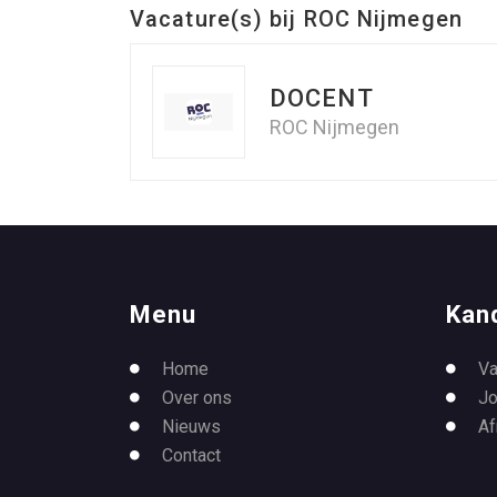
Vacature(s) bij ROC Nijmegen
DOCENT
ROC Nijmegen
Menu
Kan
Home
Va
Over ons
Jo
Nieuws
Af
Contact