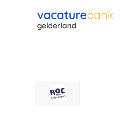
ROC Nijm
http://xxx-xxx-xxx
Email: xxx-xxx-