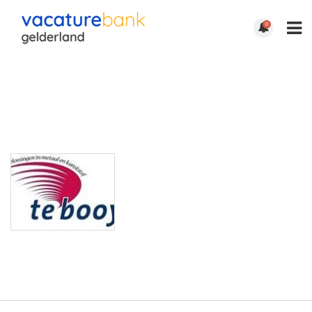
0
INDUSTRIAL
PARTS TE BOOY
| ‘S
HEERENBERG