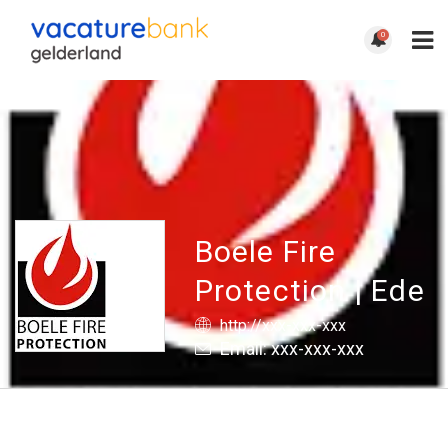
0
Boele Fire
Protection | Ede
http://xxx-xxx-xxx
Email: xxx-xxx-xxx