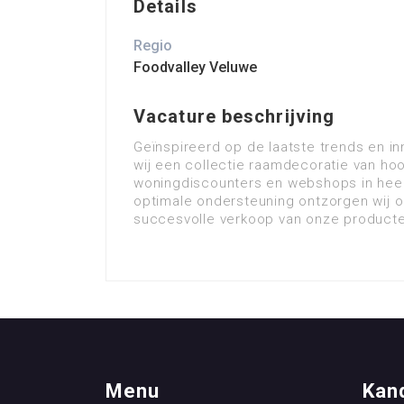
Details
Regio
Foodvalley Veluwe
Vacature beschrijving
Geïnspireerd op de laatste trends en i
wij een collectie raamdecoratie van ho
woningdiscounters en webshops in heel
optimale ondersteuning ontzorgen wij on
succesvolle verkoop van onze producte
Menu
Kan