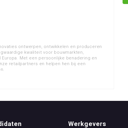
nnovaties ontwerpen, ontwikkelen en produceren
ogwaardige kwaliteit voor bouwmarkten,
 Europa. Met een persoonlijke benadering en
ze retailpartners en helpen hen bij een
n.
didaten
Werkgevers