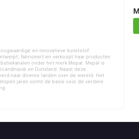
M
hoogwaardige en innovatieve kunststof
ntwerpt, fabriceert en verkoopt haar producten
ributiekanalen onder het merk Mepal. Mepal is
Scandinavië en Duitsland. Naast deze
eerd naar diverse landen over de wereld. Het
elopen jaren vormt de basis voor de verdere
ng.