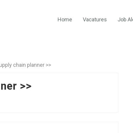
Home
Vacatures
Job Al
upply chain planner >>
nner >>