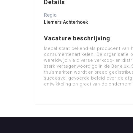
Details
Regio
Liemers Achterhoek
Vacature beschrijving
Mepal staat bekend als producent van 
consumentenartikelen. De organisatie o
wereldwijd via diverse verkoop- en dist
sterk vertegenwoordigd in de Benelux, 
thuismarkten wordt er breed gedistribu
succesvol gevoerde beleid over de afg
ontwikkeling en groei van de ondernemi