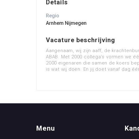
Details
Regio
Arnhem Nijmegen
Vacature beschrijving
Aangenaam, wij zijn aaff, de krachtenbu
ABAB. Met 2000 collega’s vormen we één
2000 eigenaren die samen de koers b
is wat wij doen. En jij doet vanaf dag é
Menu
Kan