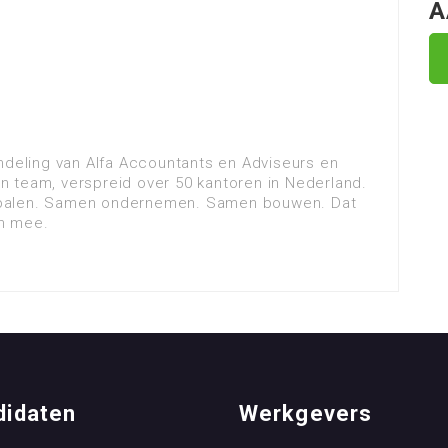
A
ndeling van Alfa Accountants en Adviseurs en
 team, verspreid over 50 kantoren in Nederland.
epalen. Samen ondernemen. Samen bouwen. Dat
én mee.
didaten
Werkgevers