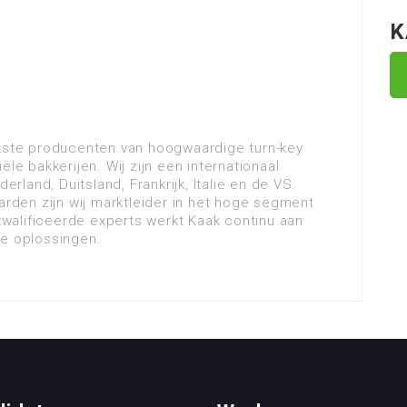
K
jkste producenten van hoogwaardige turn-key
ële bakkerijen. Wij zijn een internationaal
erland, Duitsland, Frankrijk, Italië en de VS.
den zijn wij marktleider in het hoge segment
walificeerde experts werkt Kaak continu aan
ke oplossingen.