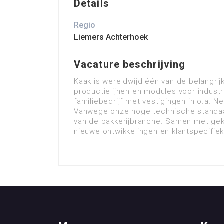
Details
Regio
Liemers Achterhoek
Vacature beschrijving
Kaak is wereldwijd één van de belangri
productielijnen en modules voor industri
familiebedrijf met vestigingen in o.a. Ned
Vanwege onze hoge technische standaar
van de bakkerijbranche. Samen met gek
nieuwe ontwikkelingen en klantspecifie