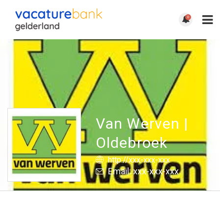
0
Van Werven |
Oldebroek
http://xxx-xxx-xxx
Email: xxx-xxx-xxx