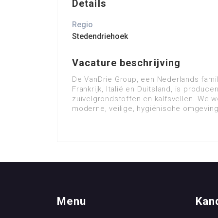
Details
Regio
Stedendriehoek
Vacature beschrijving
De VanDrie Group, een Nederlands famili
Frankrijk, Italië en Duitsland, is produce
zuivelgrondstoffen en kalfsvellen. We 
moderne, veilige, hygiënische omgeving
Menu
Kan