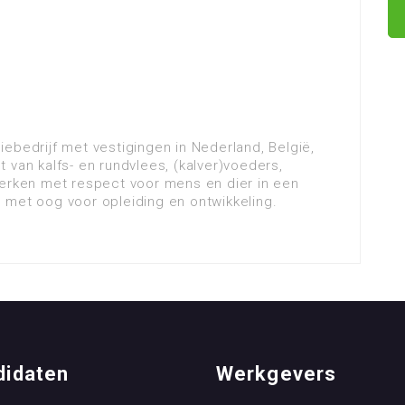
ebedrijf met vestigingen in Nederland, België,
nt van kalfs- en rundvlees, (kalver)voeders,
werken met respect voor mens en dier in een
 met oog voor opleiding en ontwikkeling.
didaten
Werkgevers