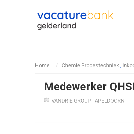
Terug
Home
Chemie Procestechniek
,
Inko
Medewerker QHS
VANDRIE GROUP | APELDOORN