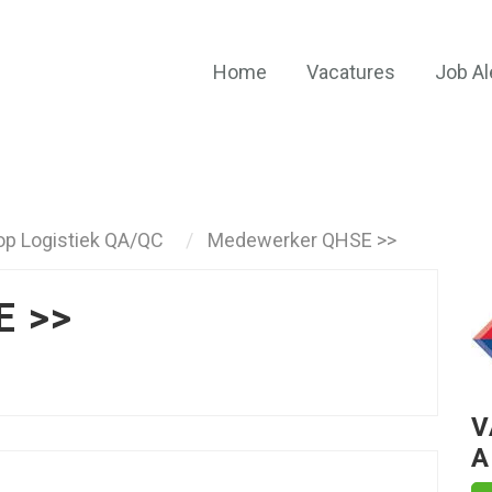
Home
Vacatures
Job Al
op Logistiek QA/QC
Medewerker QHSE >>
E >>
V
A