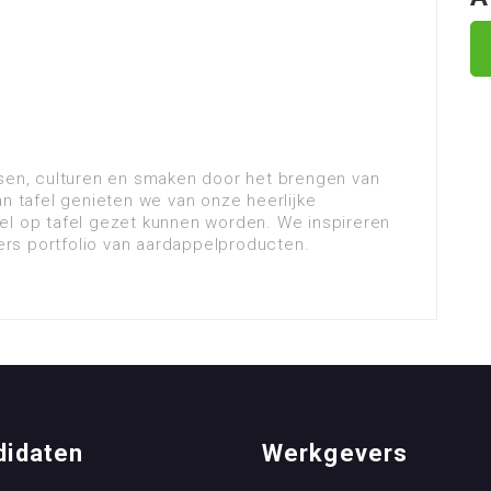
nsen, culturen en smaken door het brengen van
an tafel genieten we van onze heerlijke
el op tafel gezet kunnen worden. We inspireren
rs portfolio van aardappelproducten.
didaten
Werkgevers