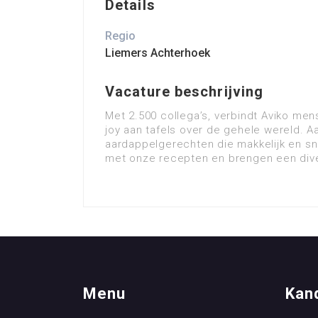
Details
Regio
Liemers Achterhoek
Vacature beschrijving
Met 2.500 collega’s, verbindt Aviko me
joy aan tafels over de gehele wereld. A
aardappelgerechten die makkelijk en sn
met onze recepten en brengen een dive
Menu
Kan